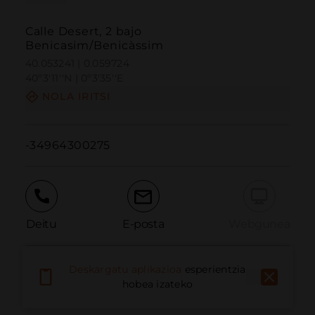
Calle Desert, 2 bajo
Benicasim/Benicàssim
40.053241 | 0.059724
40º3'11''N | 0º3'35''E
NOLA IRITSI
-34964300275
Deitu
E-posta
Webgunea
Deskargatu aplikazioa
esperientzia
Eman arazoa
hobea izateko