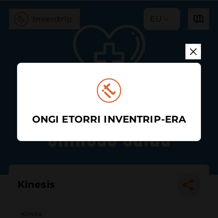
EU
ONGI ETORRI INVENTRIP-ERA
Kinesis
Klinika