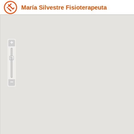
María Silvestre Fisioterapeuta
+
−