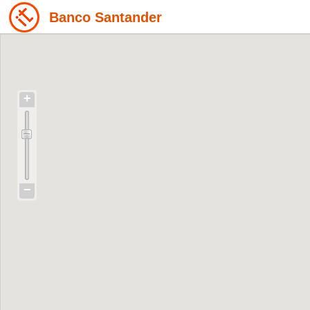
Banco Santander
+
−