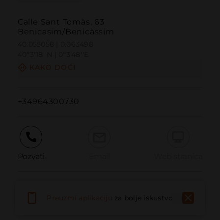
Calle Sant Tomàs, 63
Benicasim/Benicàssim
40.055058 | 0.063498
40º3'18''N | 0º3'48''E
KAKO DOĆI
+34964300730
Pozvati
Email
Web stranica
Prijaviti problem
Preuzmi aplikaciju
za bolje iskustvo