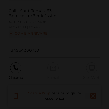
Calle Sant Tomàs, 63
Benicasim/Benicàssim
40.055058 | 0.063498
40º3'18''N | 0º3'48''E
COME ARRIVARE
+34964300730
Chiama
E-mail
Sito Web
Scarica l'app
per una migliore
Segnala problema
esperienza