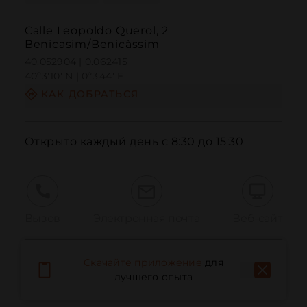
Calle Leopoldo Querol, 2
Benicasim/Benicàssim
40.052904 | 0.062415
40º3'10''N | 0º3'44''E
КАК ДОБРАТЬСЯ
Открыто каждый день с 8:30 до 15:30
Вызов
Электронная почта
Веб-сайт
Скачайте приложение
для
Сообщить о проблеме
лучшего опыта