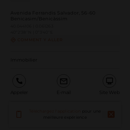
Avenida Ferrandis Salvador, 56-60
Benicasim/Benicàssim
40.044106 | 0.061263
40º2'38''N | 0º3'40''E
COMMENT Y ALLER
Immobilier
Appeler
E-mail
Site Web
Téléchargez l'application
pour une
Signaler un problème
meilleure expérience