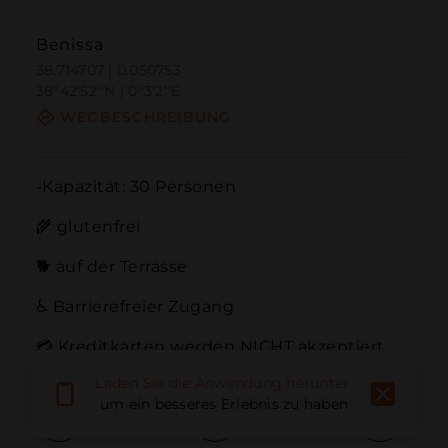
Benissa
38.714707 | 0.050753
38º42'52''N | 0º3'2''E
WEGBESCHREIBUNG
-Kapazität: 30 Personen

🌾 glutenfrei

🐕 auf der Terrasse

♿ Barrierefreier Zugang

💳 Kreditkarten werden NICHT akzeptiert
Laden Sie die Anwendung herunter,
um ein besseres Erlebnis zu haben