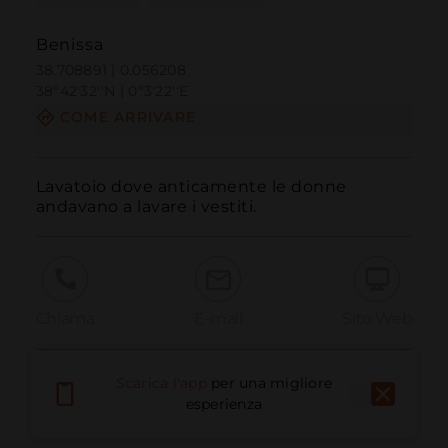
Benissa
38.708891 | 0.056208
38º42'32''N | 0º3'22''E
COME ARRIVARE
Lavatoio dove anticamente le donne 
andavano a lavare i vestiti.
Chiama
E-mail
Sito Web
Scarica l'app
per una migliore
Segnala problema
esperienza