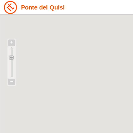
Ponte del Quisi
+
−