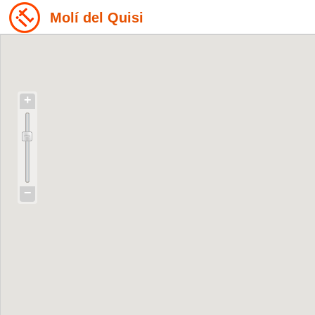
Molí del Quisi
+
−