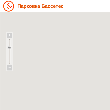
Парковка Бассетес
+
−