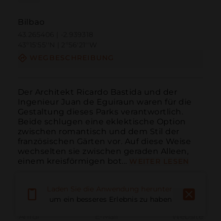
Bilbao
43.265406 | -2.939318
43º15'55''N | 2º56'21''W
WEGBESCHREIBUNG
Der Architekt Ricardo Bastida und der 
Ingenieur Juan de Eguiraun waren für die 
Gestaltung dieses Parks verantwortlich. 
Beide schlugen eine eklektische Option 
zwischen romantisch und dem Stil der 
französischen Gärten vor. Auf diese Weise 
wechselten sie zwischen geraden Alleen, 
einem kreisförmigen bot...
WEITER LESEN
Laden Sie die Anwendung herunter,
um ein besseres Erlebnis zu haben
Anruf
E-Mail
Website