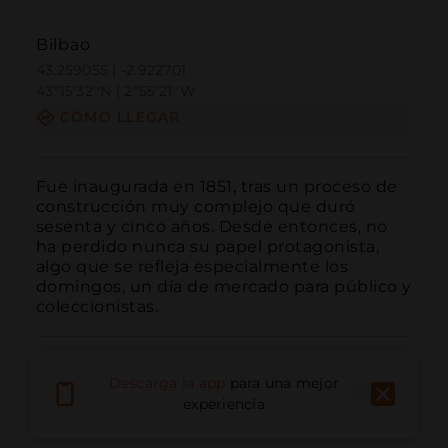
Bilbao
43.259055 | -2.922701
43º15'32''N | 2º55'21''W
CÓMO LLEGAR
Fue inaugurada en 1851, tras un proceso de 
construcción muy complejo que duró 
sesenta y cinco años. Desde entonces, no 
ha perdido nunca su papel protagonista, 
algo que se refleja especialmente los 
domingos, un día de mercado para público y 
coleccionistas.
Descarga la app
para una mejor
experiencia
Llamar
Email
Sitio Web