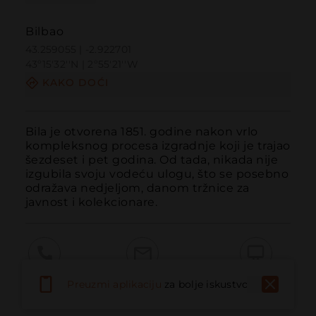
Bilbao
43.259055 | -2.922701
43º15'32''N | 2º55'21''W
KAKO DOĆI
Bila je otvorena 1851. godine nakon vrlo 
kompleksnog procesa izgradnje koji je trajao 
šezdeset i pet godina. Od tada, nikada nije 
izgubila svoju vodeću ulogu, što se posebno 
odražava nedjeljom, danom tržnice za 
javnost i kolekcionare.
Pozvati
Email
Web stranica
Preuzmi aplikaciju
za bolje iskustvo