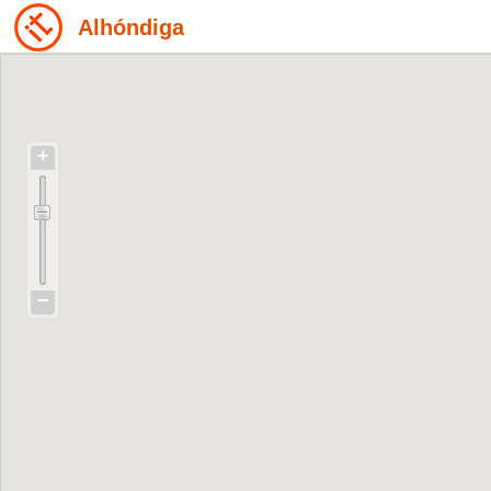
Alhóndiga
+
−