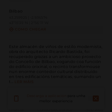
Bilbao
43.259925 | -2.936574
43º15'35''N | 2º56'11''W
COMO CHEGAR
Este almacén de viños de estilo modernista, 
obra do arquitecto Ricardo Bastida, foi 
recuperado grazas a un ambicioso proxecto 
do Concello de Bilbao, xogando coa función 
do edificio orixinal, o recinto transformouse 
nun enorme contedor cultural distribuído 
en tres edificacións temáticas, sumando un 
t...
LER MÁIS
Descarga a aplicación
para unha
mellor experiencia
Chamar
Correo electrónico
Sitio web