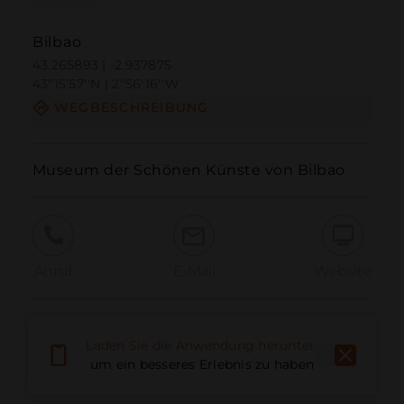
Bilbao
43.265893 | -2.937875
43º15'57''N | 2º56'16''W
WEGBESCHREIBUNG
Museum der Schönen Künste von Bilbao
Anruf
E-Mail
Website
Problem melden
Laden Sie die Anwendung herunter,
um ein besseres Erlebnis zu haben