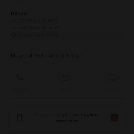
Bilbao
43.265893 | -2.937875
43º15'57''N | 2º56'16''W
COME ARRIVARE
Museo di Belle Arti di Bilbao
Chiama
E-mail
Sito Web
Segnala problema
Scarica l'app
per una migliore
esperienza