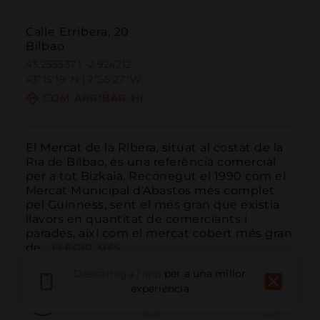
Calle Erribera, 20
Bilbao
43.255537 | -2.924212
43º15'19''N | 2º55'27''W
COM ARRIBAR-HI
El Mercat de la Ribera, situat al costat de la 
Ria de Bilbao, és una referència comercial 
per a tot Bizkaia. Reconegut el 1990 com el 
Mercat Municipal d'Abastos més complet 
pel Guinness, sent el més gran que existia 
llavors en quantitat de comerciants i 
parades, així com el mercat cobert més gran 
de...
LLEGIR MÉS
Descarrega l'app
per a una millor
experiència