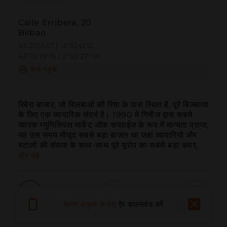
Calle Erribera, 20
Bilbao
43.255537 | -2.924212
43º15'19''N | 2º55'27''W
कैसे पहुंचें
रिबेरा बाजार, जो बिलबाओ की रिया के पास स्थित है, पूरे बिज़्काया 
के लिए एक व्यापारिक संदर्भ है। 1990 में गिनीज द्वारा सबसे 
व्यापक म्युनिसिपल मार्केट ऑफ सप्लाईज़ के रूप में मान्यता प्राप्त, 
यह उस समय मौजूद सबसे बड़ा बाजार था जहां व्यापारियों और 
स्टालों की संख्या के साथ-साथ पूरे यूरोप का सबसे बड़ा कवर्...
और पढ़ें
बेहतर अनुभव के लिए
ऐप डाउनलोड करें
बुलाना
ईमेल
वेबसाइट