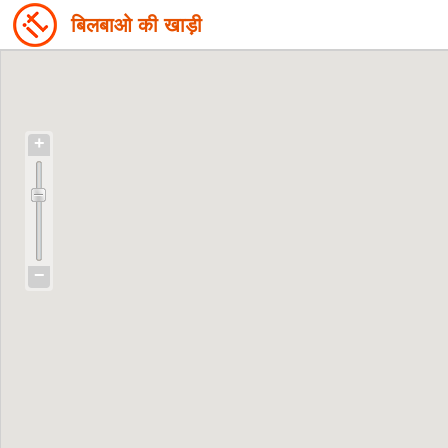
बिलबाओ की खाड़ी
+
−