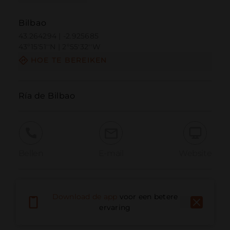
Bilbao
43.264294 | -2.925685
43º15'51''N | 2º55'32''W
HOE TE BEREIKEN
Ría de Bilbao
Bellen
E-mail
Website
Probleem melden
Download de app
voor een betere
ervaring