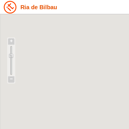
Ria de Bilbau
+
−