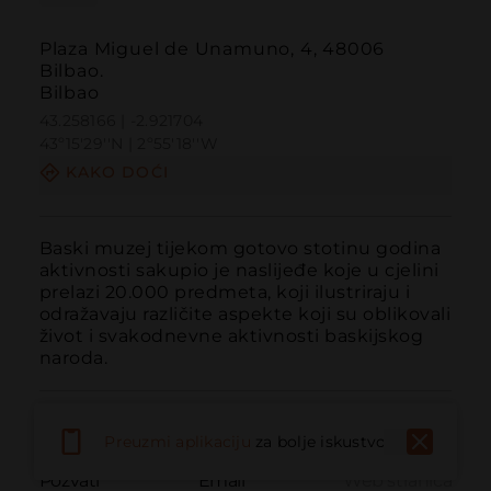
Plaza Miguel de Unamuno, 4, 48006
Bilbao.
Bilbao
43.258166 | -2.921704
43º15'29''N | 2º55'18''W
KAKO DOĆI
Baski muzej tijekom gotovo stotinu godina 
aktivnosti sakupio je naslijeđe koje u cjelini 
prelazi 20.000 predmeta, koji ilustriraju i 
odražavaju različite aspekte koji su oblikovali 
život i svakodnevne aktivnosti baskijskog 
naroda.
Preuzmi aplikaciju
za bolje iskustvo
Pozvati
Email
Web stranica