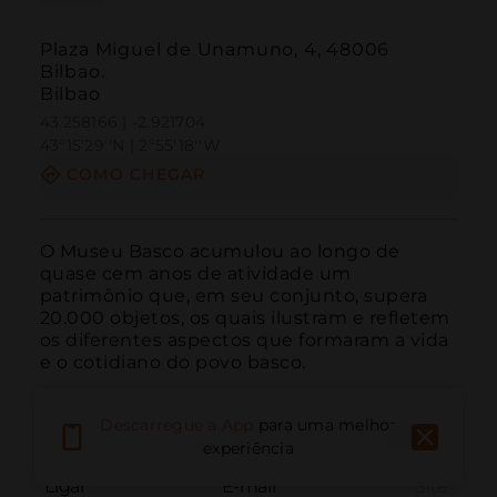
Plaza Miguel de Unamuno, 4, 48006
Bilbao.
Bilbao
43.258166 | -2.921704
43º15'29''N | 2º55'18''W
COMO CHEGAR
O Museu Basco acumulou ao longo de 
quase cem anos de atividade um 
patrimônio que, em seu conjunto, supera 
20.000 objetos, os quais ilustram e refletem 
os diferentes aspectos que formaram a vida 
e o cotidiano do povo basco.
Descarregue a App
para uma melhor
experiência
Ligar
E-mail
Site