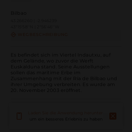
Bilbao
43.266260 | -2.946239
43º15'58''N | 2º56'46''W
WEGBESCHREIBUNG
Es befindet sich im Viertel Indautxu, auf 
dem Gelände, wo zuvor die Werft 
Euskalduna stand. Seine Ausstellungen 
sollen das maritime Erbe im 
Zusammenhang mit der Ría de Bilbao und 
ihrer Umgebung verbreiten. Es wurde am 
20. November 2003 eröffnet.
Laden Sie die Anwendung herunter,
um ein besseres Erlebnis zu haben
Anruf
E-Mail
Website