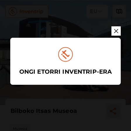
EU
ONGI ETORRI INVENTRIP-ERA
Bilboko Itsas Museoa
Museoa