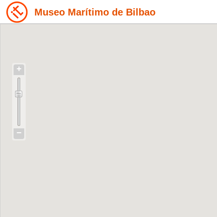
Museo Marítimo de Bilbao
+
−