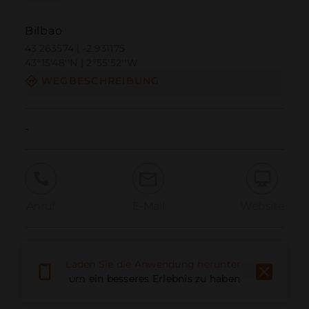
Bilbao
43.263574 | -2.931175
43º15'48''N | 2º55'52''W
WEGBESCHREIBUNG
-
Anruf
E-Mail
Website
Problem melden
Laden Sie die Anwendung herunter,
um ein besseres Erlebnis zu haben