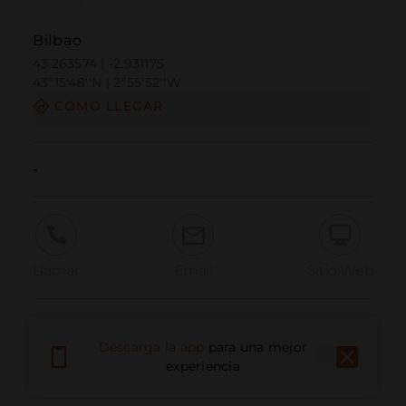
Bilbao
43.263574 | -2.931175
43º15'48''N | 2º55'52''W
CÓMO LLEGAR
-
Llamar
Email
Sitio Web
Informar problema
Descarga la app
para una mejor
experiencia