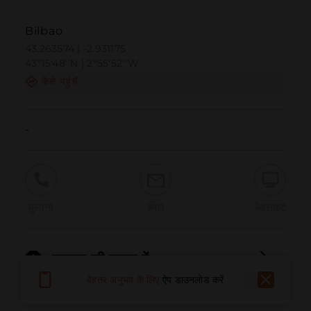
Bilbao
43.263574 | -2.931175
43º15'48''N | 2º55'52''W
कैसे पहुंचें
-
बुलाना
ईमेल
वेबसाइट
समस्या की सूचना दें
बेहतर अनुभव के लिए
ऐप डाउनलोड करें