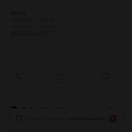
Bilbao
43.263574 | -2.931175
43º15'48''N | 2º55'52''W
KAKO DOĆI
-
Pozvati
Email
Web stranica
Prijaviti problem
Preuzmi aplikaciju
za bolje iskustvo