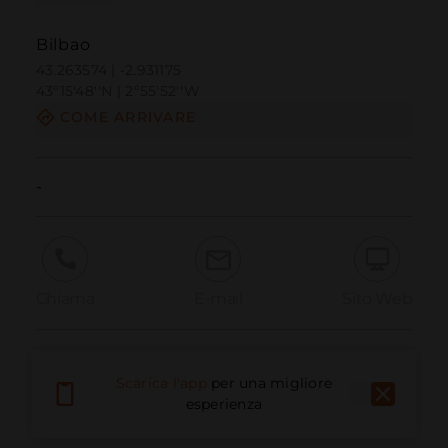
Bilbao
43.263574 | -2.931175
43º15'48''N | 2º55'52''W
COME ARRIVARE
-
Chiama
E-mail
Sito Web
Segnala problema
Scarica l'app
per una migliore
esperienza