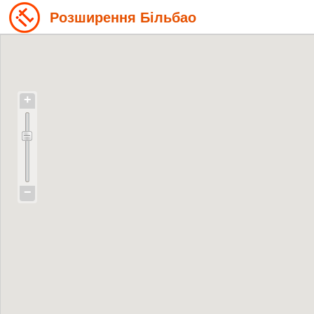
Розширення Більбао
+
−