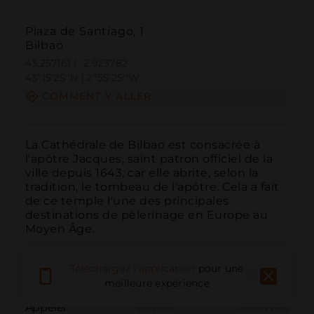
Plaza de Santiago, 1
Bilbao
43.257161 | -2.923782
43º15'25''N | 2º55'25''W
COMMENT Y ALLER
La Cathédrale de Bilbao est consacrée à 
l'apôtre Jacques, saint patron officiel de la 
ville depuis 1643, car elle abrite, selon la 
tradition, le tombeau de l'apôtre. Cela a fait 
de ce temple l'une des principales 
destinations de pèlerinage en Europe au 
Moyen Âge.
Téléchargez l'application
pour une
meilleure expérience
Appeler
E-mail
Site Web