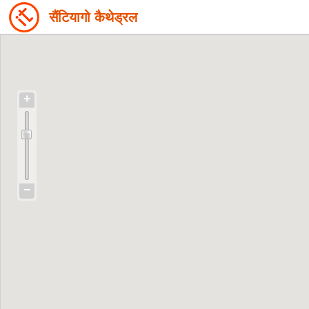
सैंटियागो कैथेड्रल
+
−