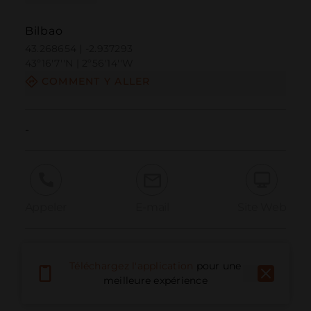
Bilbao
43.268654 | -2.937293
43º16'7''N | 2º56'14''W
COMMENT Y ALLER
-
Appeler
E-mail
Site Web
Signaler un problème
Téléchargez l'application
pour une
meilleure expérience