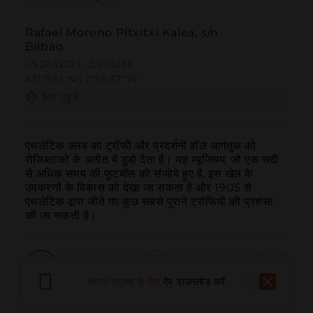
Rafael Moreno Pitxitxi Kalea, s/n
Bilbao
43.264252 | -2.949266
43º15'51''N | 2º56'57''W
कैसे पहुंचें
एथलेटिक क्लब का ट्रॉफी और प्रदर्शनी हॉल आगंतुक को 
रोजिब्लांको के अतीत में डुबो देता है। यह म्यूजियम, जो एक सदी 
से अधिक समय की फुटबॉल को संजोये हुए है, इस खेल के 
उपकरणों के विकास को देखा जा सकता है और 1905 से 
एथलेटिक द्वारा जीते गए कुछ सबसे पुराने ट्रॉफियों की प्रशंसा 
की जा सकती है।
बेहतर अनुभव के लिए
ऐप डाउनलोड करें
बुलाना
ईमेल
वेबसाइट