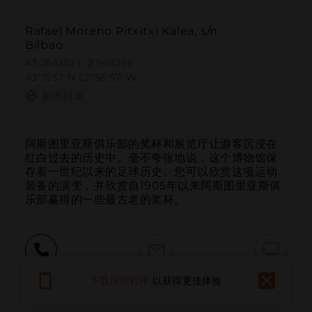
Rafael Moreno Pitxitxi Kalea, s/n
Bilbao
43.264252 | -2.949266
43º15'51''N | 2º56'57''W
如何到达
阿斯图里亚斯俱乐部的奖杯和展览厅让游客沉浸在
红白过去的历史中。毫不夸张地说，这个博物馆保
存着一世纪以来的足球历史。您可以欣赏这项运动
装备的演变，并欣赏自1905年以来阿斯图里亚斯俱
乐部赢得的一些最古老的奖杯。
呼叫
电子邮件
网站
下载应用程序
以获得更佳体验