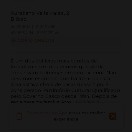
Aureliano Valle Kalea, 2
Bilbao
43.259513 | -2.940485
43º15'34''N | 2º56'25''W
COMO CHEGAR
É um dos edifícios mais bonitos de 
Indautxu e um dos poucos que ainda 
conservam palmeiras em seu exterior. Não 
devemos esquecer que há 40 anos esta 
área estava cheia de casas desse tipo. É 
considerado Patrimônio Cultural Qualificado 
pelo Governo Basco desde 1994. Depois de 
ser a casa da família Arro...
LEIA MAIS
Descarregue a App
para uma melhor
experiência