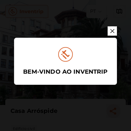
PT
BEM-VINDO AO INVENTRIP
Casa Arróspide
Edifício civil