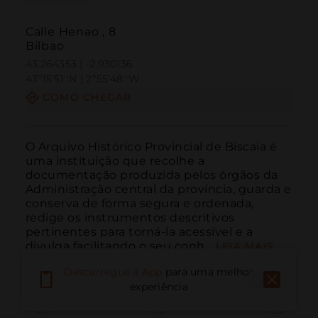
Calle Henao , 8
Bilbao
43.264353 | -2.930136
43º15'51''N | 2º55'48''W
COMO CHEGAR
O Arquivo Histórico Provincial de Biscaia é 
uma instituição que recolhe a 
documentação produzida pelos órgãos da 
Administração central da província, guarda e 
conserva de forma segura e ordenada, 
redige os instrumentos descritivos 
pertinentes para torná-la acessível e a 
divulga facilitando o seu conh...
LEIA MAIS
Descarregue a App
para uma melhor
experiência