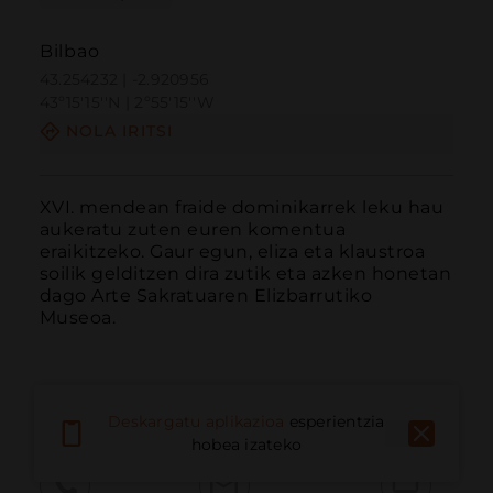
Bilbao
43.254232 | -2.920956
43º15'15''N | 2º55'15''W
NOLA IRITSI
XVI. mendean fraide dominikarrek leku hau 
aukeratu zuten euren komentua 
eraikitzeko. Gaur egun, eliza eta klaustroa 
soilik gelditzen dira zutik eta azken honetan 
dago Arte Sakratuaren Elizbarrutiko 
Museoa.

Elizak hasieran nabe bakarra zeukan, baina
Deskargatu aplikazioa
esperientzia
hobea izateko