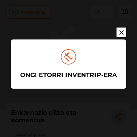
EU
ONGI ETORRI INVENTRIP-ERA
Enkarnazio eliza eta
komentua
Eraikin erlijiosoa