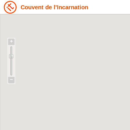
Couvent de l'Incarnation
+
−