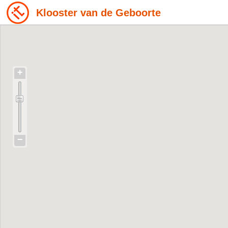
Klooster van de Geboorte
+
−