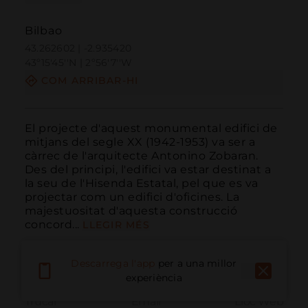
Bilbao
43.262602 | -2.935420
43º15'45''N | 2º56'7''W
COM ARRIBAR-HI
El projecte d'aquest monumental edifici de 
mitjans del segle XX (1942-1953) va ser a 
càrrec de l'arquitecte Antonino Zobaran. 
Des del principi, l'edifici va estar destinat a 
la seu de l'Hisenda Estatal, pel que es va 
projectar com un edifici d'oficines. La 
majestuositat d'aquesta construcció 
concord...
LLEGIR MÉS
Descarrega l'app
per a una millor
experiència
Trucar
Email
Lloc Web