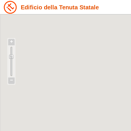
Edificio della Tenuta Statale
+
−