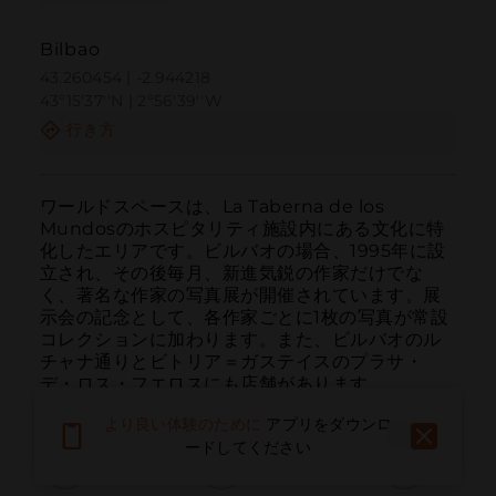
Bilbao
43.260454 | -2.944218
43º15'37''N | 2º56'39''W
行き方
ワールドスペースは、La Taberna de los 
Mundosのホスピタリティ施設内にある文化に特
化したエリアです。ビルバオの場合、1995年に設
立され、その後毎月、新進気鋭の作家だけでな
く、著名な作家の写真展が開催されています。展
示会の記念として、各作家ごとに1枚の写真が常設
コレクションに加わります。また、ビルバオのル
チャナ通りとビトリア＝ガステイスのプラサ・
デ・ロス・フエロスにも店舗があります。
より良い体験のために
アプリをダウンロ
ードしてください