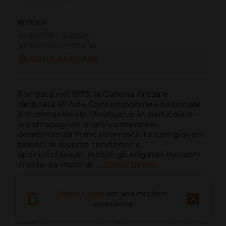
Bilbao
43.261769 | -2.933510
43º15'42''N | 2º56'0''W
COME ARRIVARE
Fondata nel 1973, la Galleria Aritza è 
dedicata all'Arte Contemporanea nazionale 
e internazionale. Promuove in particolare 
artisti spagnoli e latinoamericani, 
combinando firme riconosciute con giovani 
talenti di diverse tendenze e 
specializzazioni, inclusi gli originali incisioni 
create da molti di ...
LEGGI DI PIÙ
Scarica l'app
per una migliore
esperienza
Chiama
E-mail
Sito Web