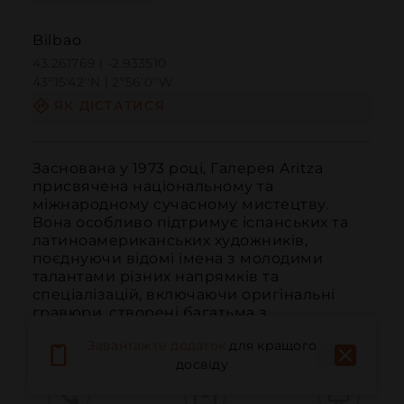
Bilbao
43.261769 | -2.933510
43º15'42''N | 2º56'0''W
ЯК ДІСТАТИСЯ
Заснована у 1973 році, Галерея Aritza 
присвячена національному та 
міжнародному сучасному мистецтву. 
Вона особливо підтримує іспанських та 
латиноамериканських художників, 
поєднуючи відомі імена з молодими 
талантами різних напрямків та 
спеціалізацій, включаючи оригінальні 
гравюри, створені багатьма з ...
ЧИТАТИ ДАЛІ
Завантажте додаток
для кращого
досвіду